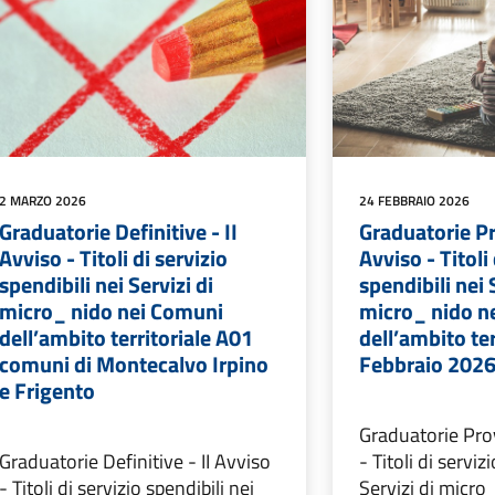
2 MARZO 2026
24 FEBBRAIO 2026
Graduatorie Definitive - II
Graduatorie Pr
Avviso - Titoli di servizio
Avviso - Titoli 
spendibili nei Servizi di
spendibili nei 
micro_ nido nei Comuni
micro_ nido n
dell’ambito territoriale A01
dell’ambito te
comuni di Montecalvo Irpino
Febbraio 202
e Frigento
Graduatorie Prov
Graduatorie Definitive - II Avviso
- Titoli di serviz
- Titoli di servizio spendibili nei
Servizi di micr