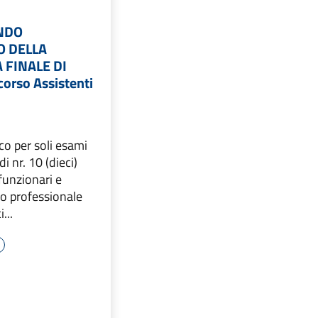
NDO
 DELLA
 FINALE DI
orso Assistenti
co per soli esami
di nr. 10 (dieci)
 funzionari e
ilo professionale
...