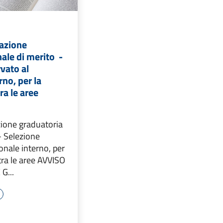
azione
nale di merito -
rvato al
rno, per la
ra le aree
ione graduatoria
 - Selezione
sonale interno, per
tra le aree AVVISO
G...