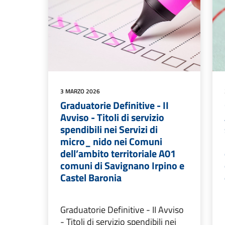
3 MARZO 2026
Graduatorie Definitive - II
Avviso - Titoli di servizio
spendibili nei Servizi di
micro_ nido nei Comuni
dell’ambito territoriale A01
comuni di Savignano Irpino e
Castel Baronia
Graduatorie Definitive - II Avviso
- Titoli di servizio spendibili nei