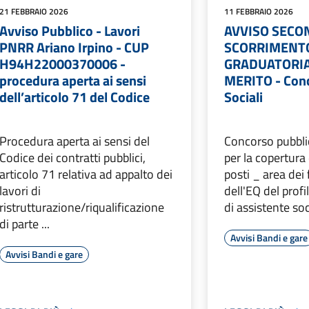
21 FEBBRAIO 2026
11 FEBBRAIO 2026
Avviso Pubblico - Lavori
AVVISO SECO
PNRR Ariano Irpino - CUP
SCORRIMENTO
H94H22000370006 -
GRADUATORIA
procedura aperta ai sensi
MERITO - Conc
dell’articolo 71 del Codice
Sociali
Procedura aperta ai sensi del
Concorso pubbli
Codice dei contratti pubblici,
per la copertura 
articolo 71 relativa ad appalto dei
posti _ area dei
lavori di
dell'EQ del prof
ristrutturazione/riqualificazione
di assistente soci
di parte ...
Avvisi Bandi e gare
Avvisi Bandi e gare