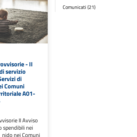
Comunicati (21)
ovvisorie - II
di servizio
Servizi di
ei Comuni
rritoriale A01-
6
visorie II Avviso
io spendibili nei
o_ nido nei Comuni