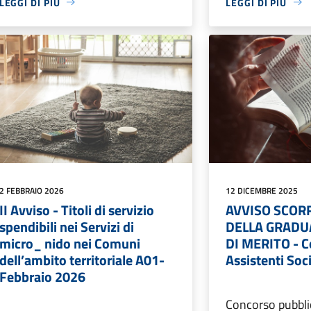
LEGGI DI PIÙ
LEGGI DI PIÙ
2 FEBBRAIO 2026
12 DICEMBRE 2025
II Avviso - Titoli di servizio
AVVISO SCOR
spendibili nei Servizi di
DELLA GRADU
micro_ nido nei Comuni
DI MERITO - 
dell’ambito territoriale A01-
Assistenti Soci
Febbraio 2026
Concorso pubbli