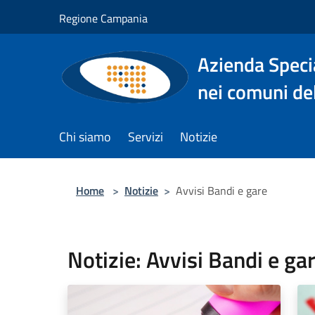
Salta al contenuto principale
Regione Campania
Azienda Specia
nei comuni del
Chi siamo
Servizi
Notizie
Home
>
Notizie
>
Avvisi Bandi e gare
Notizie: Avvisi Bandi e ga