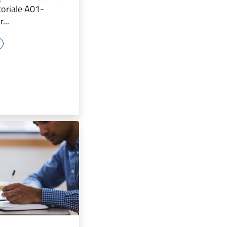
itoriale A01-
...